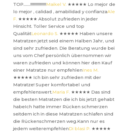
TOP........!!!!!!!!!!!!!!!!!!
Maikel V.
★★★★★
Lo mejor de
lo mejor , calidad , amabilidad y confianza
Ale
F.
★★★★★
Absolut zufrieden in jeder
Hinsicht. Toller Service und top
Qualität
Leonardo S.
★★★★★
Haben unsere
Matratzen jetzt seid einem Halben Jahr, und
sind sehr zufrieden. Die Beratung wurde bei
uns vom Chef persönlich übernommen wir
waren zufrieden und können hier den Kauf
einer Matratze nur empfehlen
Ines M.
★★★★★
Ich bin sehr zufrieden mit der
Matratze! Super komfortabel und
empfehlenswert.
Maria F.
★★★★★
Das sind
die besten Matratzen die ich bis jetzt gehabt
habeIch hatte immer Rücken schmerzen
seitdem ich in diese Matratzen schlafen sind
die Rückenschmerzen weg.Kann nur es
jedem weiterempfehlen
Di blasi P.
★★★★★