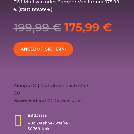
T6.1 Multivan oder Camper Van für nur 175,99
€ (statt 199,99 €).
199,99
€
175,99
€
ANGEBOT SICHERN!
Alanpur® | Matratzen nach Maß
5.0
Basierend auf 21 Rezensionen

Addresse
Rudi-Jaehne-Straße 11
50769 Köln