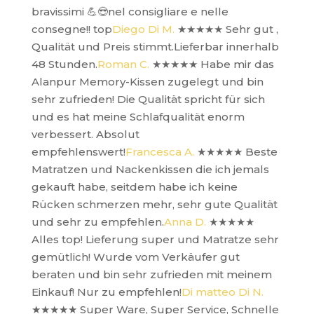
bravissimi 💪😎nel consigliare e nelle
consegne!! top
Diego Di M.
★★★★★
Sehr gut ,
Qualität und Preis stimmt.Lieferbar innerhalb
48 Stunden.
Roman C.
★★★★★
Habe mir das
Alanpur Memory-Kissen zugelegt und bin
sehr zufrieden! Die Qualität spricht für sich
und es hat meine Schlafqualität enorm
verbessert. Absolut
empfehlenswert!
Francesca A.
★★★★★
Beste
Matratzen und Nackenkissen die ich jemals
gekauft habe, seitdem habe ich keine
Rücken schmerzen mehr, sehr gute Qualität
und sehr zu empfehlen.
Anna D.
★★★★★
Alles top! Lieferung super und Matratze sehr
gemütlich! Wurde vom Verkäufer gut
beraten und bin sehr zufrieden mit meinem
Einkauf! Nur zu empfehlen!
Di matteo Di N.
★★★★★
Super Ware, Super Service, Schnelle