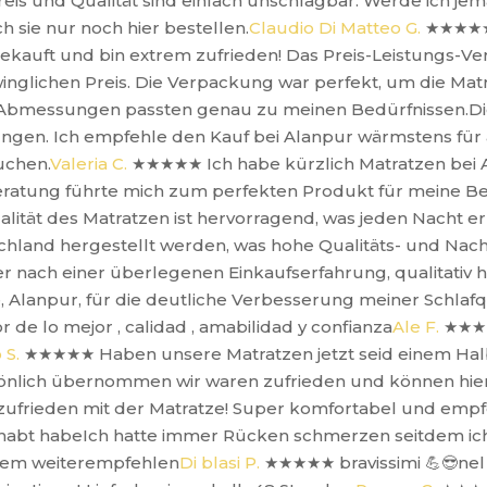
reis und Qualität sind einfach unschlagbar. Werde ich je
 sie nur noch hier bestellen.
Claudio Di Matteo G.
★★★★
ekauft und bin extrem zufrieden! Das Preis-Leistungs-Ver
nglichen Preis. Die Verpackung war perfekt, um die Mat
Abmessungen passten genau zu meinen Bedürfnissen.Die
ungen. Ich empfehle den Kauf bei Alanpur wärmstens für 
uchen.
Valeria C.
★★★★★
Ich habe kürzlich Matratzen bei
Beratung führte mich zum perfekten Produkt für meine Be
ität des Matratzen ist hervorragend, was jeden Nacht er
schland hergestellt werden, was hohe Qualitäts- und Nachh
 nach einer überlegenen Einkaufserfahrung, qualitativ
Alanpur, für die deutliche Verbesserung meiner Schlafqu
r de lo mejor , calidad , amabilidad y confianza
Ale F.
★★
 S.
★★★★★
Haben unsere Matratzen jetzt seid einem Halb
nlich übernommen wir waren zufrieden und können hier
 zufrieden mit der Matratze! Super komfortabel und emp
gehabt habeIch hatte immer Rücken schmerzen seitdem ich 
dem weiterempfehlen
Di blasi P.
★★★★★
bravissimi 💪😎ne