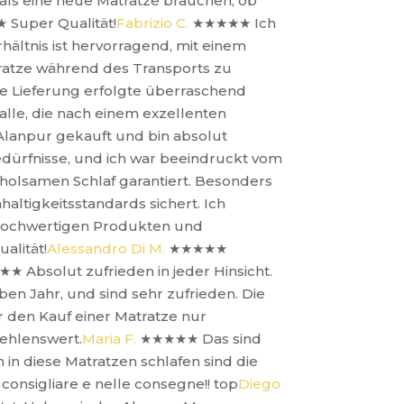
mals eine neue Matratze brauchen, ob
★
Super Qualität!
Fabrizio C.
★★★★★
Ich
hältnis ist hervorragend, mit einem
ratze während des Transports zu
 Lieferung erfolgte überraschend
alle, die nach einem exzellenten
 Alanpur gekauft und bin absolut
dürfnisse, und ich war beeindruckt vom
holsamen Schlaf garantiert. Besonders
altigkeitsstandards sichert. Ich
 hochwertigen Produkten und
alität!
Alessandro Di M.
★★★★★
★★★
Absolut zufrieden in jeder Hinsicht.
en Jahr, und sind sehr zufrieden. Die
 den Kauf einer Matratze nur
fehlenswert.
Maria F.
★★★★★
Das sind
in diese Matratzen schlafen sind die
l consigliare e nelle consegne!! top
Diego