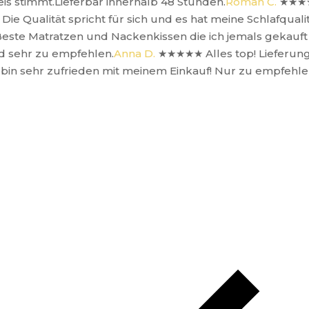
reis stimmt.Lieferbar innerhalb 48 Stunden.
Roman C.
★★★
Die Qualität spricht für sich und es hat meine Schlafqual
este Matratzen und Nackenkissen die ich jemals gekauft
d sehr zu empfehlen.
Anna D.
★★★★★
Alles top! Lieferu
in sehr zufrieden mit meinem Einkauf! Nur zu empfehle