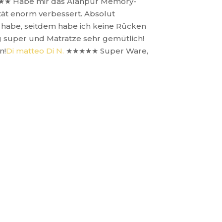
★★
Habe mir das Alanpur Memory-
ität enorm verbessert. Absolut
 habe, seitdem habe ich keine Rücken
ng super und Matratze sehr gemütlich!
n!
Di matteo Di N.
★★★★★
Super Ware,