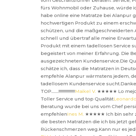
vom Geschäftsführer beraten. Service, P
fürs Wohnmobil oder Zuhause, würde ich
habe online eine Matratze bei Alanpur g
hochwertigen Produkt zu einem erschwi
schützen, und die maßgeschneiderten 
schnell und übertraf alle meine Erwart
Produkt mit einem tadellosen Service s
begeistert von meiner Erfahrung. Die 
ausgezeichneten Kundenservice.Die Qual
schätze ich, dass die Matratzen in Deut
empfehle Alanpur wärmstens jedem, der
tadellosem Kundenservice sucht.Danke, 
TOP........!!!!!!!!!!!!!!!!!!
Maikel V.
★★★★★
Lo mejo
Toller Service und top Qualität
Leonardo
Beratung wurde bei uns vom Chef persö
empfehlen
Ines M.
★★★★★
Ich bin sehr
die besten Matratzen die ich bis jetzt 
Rückenschmerzen weg.Kann nur es je