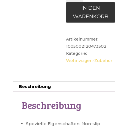
Tür
IN DEN
Manuelle
WARENKORB
Klapp
Leiter
Schritt
Artikelnummer:
Wohnmobile
1005002120473502
Aluminium
Kategorie:
Legierung
Wohnwagen-Zubehör
RV
Pedal
Schritt
Teleskop
Beschreibung
Gleitschutz
Caravan
Beschreibung
Zubehör
Menge
Spezielle Eigenschaften:
Non-slip