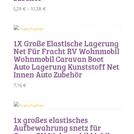
5,29
€
–
10,38
€
1X Große Elastische Lagerung
Net Für Fracht RV Wohnmobil
Wohnmobil Caravan Boot
Auto Lagerung Kunststoff Net
Innen Auto Zubehör
7,76
€
1x großes elastisches
Aufbewahrung snetz für