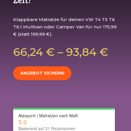
Klappbare Matratze für deinen VW T4 T5 T6
T6.1 Multivan oder Camper Van für nur 175,99
€ (statt 199,99 €).
66,24
€
–
93,84
€
ANGEBOT SICHERN!
Alanpur® | Matratzen nach Maß
5.0
Basierend auf 21 Rezensionen